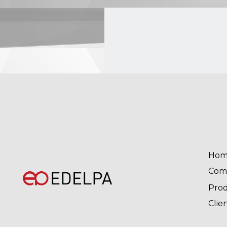
Hom
Com
Pro
Clie