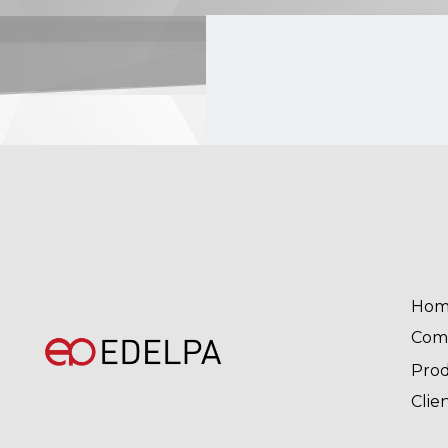
Hom
Com
Pro
Clie