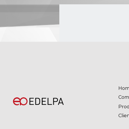
Hom
Com
Pro
Clie