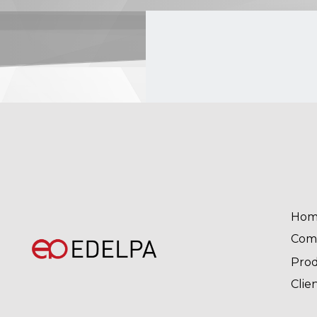
Hom
Com
Pro
Clie