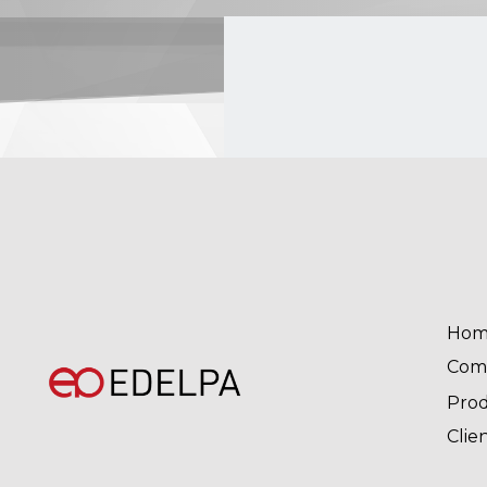
Hom
Com
Pro
Clie