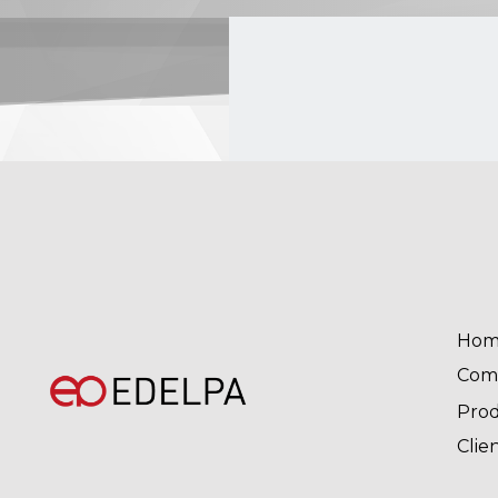
Hom
Com
Pro
Clie