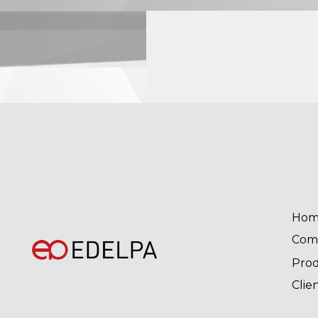
Hom
Com
Pro
Clie