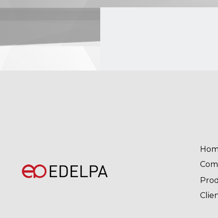
Hom
Com
Pro
Clie