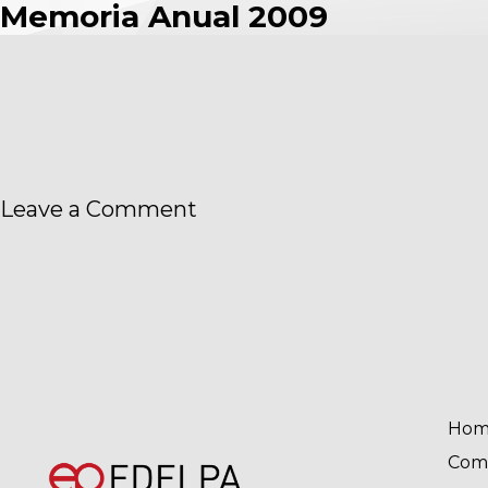
Memoria Anual 2009
Gobierno
Corporativo
on
Leave a Comment
Memoria
Anual
2009
Hom
Com