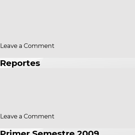
Nº
18.045,
fecha
de
publicación
EEFF
on
Leave a Comment
Información
Bursátil
Reportes
on
Leave a Comment
Reportes
Primer Semestre 2009