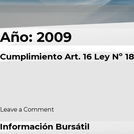
Año:
2009
Cumplimiento Art. 16 Ley Nº 18
on
Leave a Comment
Cumplimiento
Art.
Información Bursátil
16
Ley