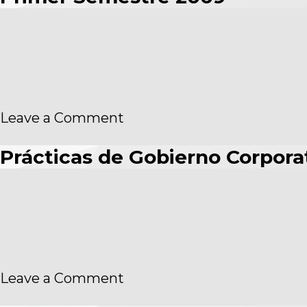
on
Leave a Comment
Primer
Semestre
Prácticas de Gobierno Corpora
2009
on
Leave a Comment
Prácticas
de