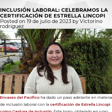
INCLUSIÓN LABORAL: CELEBRAMOS LA
CERTIFICACIÓN DE ESTRELLA LINCOPI
Posted on
19 de julio de 2023
by
Victorino
rodriguez
Envases del Pacífico
ha dado un paso adelante en materia
de inclusión laboral con la
certificación de Estrella Lincopi
como Gestora de Inclusión.
Este logro, obtenido en junio