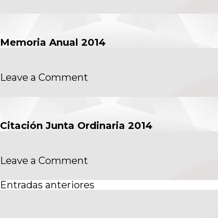
Prácticas
de
Gobierno
Corporativo
Memoria Anual 2014
on
Leave a Comment
Memoria
Anual
2014
Citación Junta Ordinaria 2014
on
Leave a Comment
Citación
Junta
Navegación
Entradas anteriores
Ordinaria
de
2014
entradas