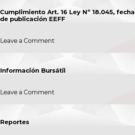
Cumplimiento Art. 16 Ley Nº 18.045, fecha
de publicación EEFF
on
Leave a Comment
Cumplimiento
Art.
16
Ley
Información Bursátil
Nº
18.045,
fecha
de
on
Leave a Comment
publicación
Información
EEFF
Bursátil
Reportes